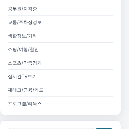
공무원/자격증
교통/주차장정보
생활정보/기타
쇼핑/여행/할인
스포츠/각종경기
실시간TV보기
재테크/금융/카드
프로그램/리눅스