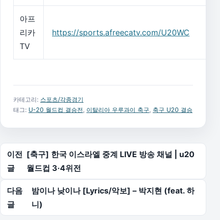
아프
리카
https://sports.afreecatv.com/U20WC
TV
카테고리:
스포츠/각종경기
태그:
U-20 월드컵 결승전
,
이탈리아 우루과이 축구
,
축구 U20 결승
글 탐색
이전
[축구] 한국 이스라엘 중계 LIVE 방송 채널 | u20
글
월드컵 3·4위전
다음
밤이나 낮이나 [Lyrics/악보] – 박지현 (feat. 하
글
니)