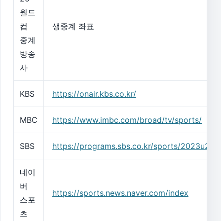
월드
컵
생중계 좌표
중계
방송
사
KBS
https://onair.kbs.co.kr/
MBC
https://www.imbc.com/broad/tv/sports/
SBS
https://programs.sbs.co.kr/sports/2023u20/
네이
버
https://sports.news.naver.com/index
스포
츠