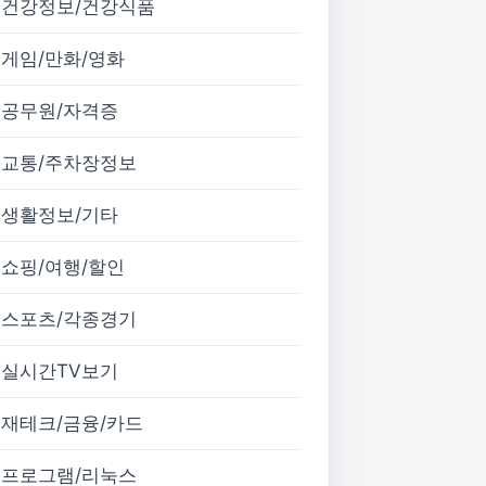
건강정보/건강식품
게임/만화/영화
공무원/자격증
교통/주차장정보
생활정보/기타
쇼핑/여행/할인
스포츠/각종경기
실시간TV보기
재테크/금융/카드
프로그램/리눅스