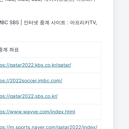
BC SBS | 인터넷 중계 사이트 : 아프리카TV,
중계 좌표
ps://qatar2022.kbs.co.kr/qatar/
tps://2022soccer.imbc.com/
ps://qatar2022.sbs.co.kr/
tps://www.wavve.com/index.html
tps://m.sports.naver.com/qatar2022/index/