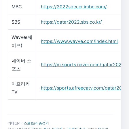
MBC
https://2022soccer.imbc.com/
SBS
https://qatar2022.sbs.co.kr/
Wavve(웨
https://www.wavve.com/index.html
이브)
네이버 스
https://m.sports.naver.com/qatar2022/i
포츠
아프리카
https://sports.afreecatv.com/qatar2022
TV
카테고리:
스포츠/각종경기