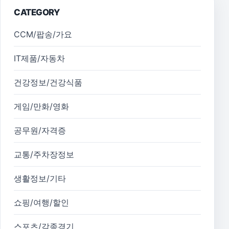
CATEGORY
CCM/팝송/가요
IT제품/자동차
건강정보/건강식품
게임/만화/영화
공무원/자격증
교통/주차장정보
생활정보/기타
쇼핑/여행/할인
스포츠/각종경기