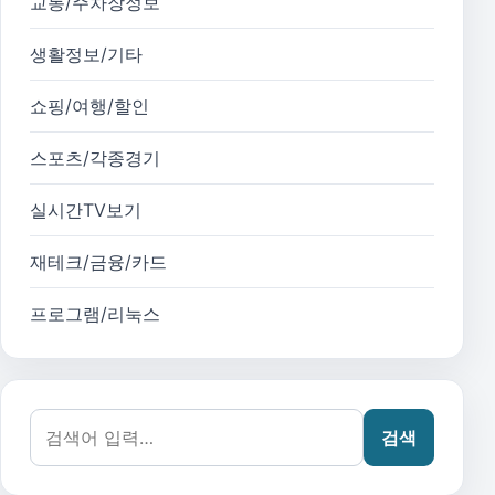
교통/주차장정보
생활정보/기타
쇼핑/여행/할인
스포츠/각종경기
실시간TV보기
재테크/금융/카드
프로그램/리눅스
검색어:
검색