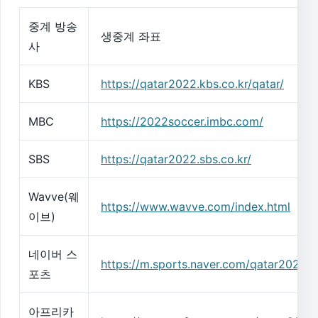
중계 방송
생중계 좌표
사
KBS
https://qatar2022.kbs.co.kr/qatar/
MBC
https://2022soccer.imbc.com/
SBS
https://qatar2022.sbs.co.kr/
Wavve(웨
https://www.wavve.com/index.html
이브)
네이버 스
https://m.sports.naver.com/qatar2022/i
포츠
아프리카