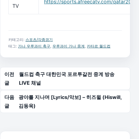
https://sports.afreecatv.com/qatar2022
TV
카테고리:
스포츠/각종경기
태그:
가나 우루과이 축구
,
우루과이 가나 중계
,
카타르 월드컵
글 탐색
이전
월드컵 축구 대한민국 포르투갈전 중계 방송
글
LIVE 채널
다음
광야를 지나며 [Lyrics/악보] – 히즈윌 (Hiswill,
글
김동욱)