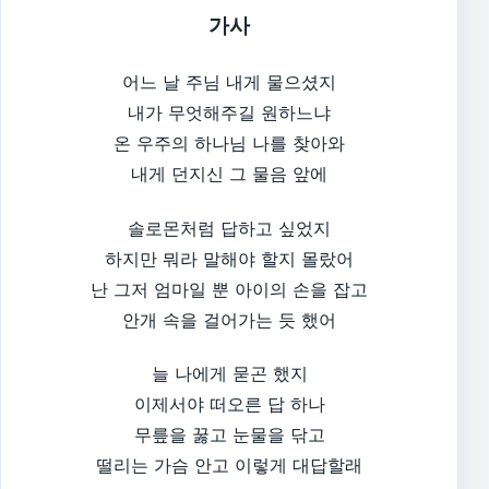
가사
어느 날 주님 내게 물으셨지
내가 무엇해주길 원하느냐
온 우주의 하나님 나를 찾아와
내게 던지신 그 물음 앞에
솔로몬처럼 답하고 싶었지
하지만 뭐라 말해야 할지 몰랐어
난 그저 엄마일 뿐 아이의 손을 잡고
안개 속을 걸어가는 듯 했어
늘 나에게 묻곤 했지
이제서야 떠오른 답 하나
무릎을 꿇고 눈물을 닦고
떨리는 가슴 안고 이렇게 대답할래