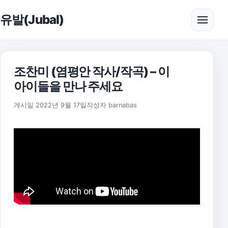
본문으로 건너뛰기
유발(Jubal)
메뉴 
조찬미 (염평안 작사/작곡) – 이
아이들을 만나 주세요
2025년 11월 18일
게시일
2022년 9월 17일
작성자
barnabas