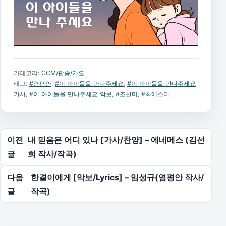
카테고리:
CCM/팝송/가요
태그:
#염평안
,
#이 아이들을 만나주세요
,
#이 아이들을 만나주세요
가사
,
#이 아이들을 만나주세요 악보
,
#조찬미
,
#최에스더
글 탐색
이전
내 믿음은 어디 있나 [가사/찬양] – 에네메스 (김선
글
희 작사/작곡)
다음
한결이에게 [악보/Lyrics] – 임성규(염평안 작사/
글
작곡)