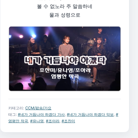
볼 수 없노라 주 말씀하네
물과 성령으로
카테고리:
CCM/팝송/가요
태그:
#네가 거듭나야 하겠다 가사
,
#네가 거듭나야 하겠다 악보
,
#
염평안 작곡
,
#유나영
,
#조아라
,
#조찬미