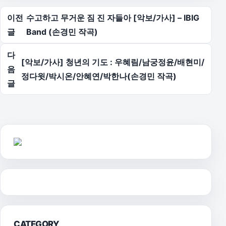
글 탐색
이전
수고하고 무거운 짐 진 자들아 [악보/가사] – IBIG
글
Band (손경민 작곡)
다
[악보/가사] 청년의 기도 : 우혜림/남궁정윤/배현미/
음
정다윗/박시온/안혜연/박한나(손경민 작곡)
글
CATEGORY