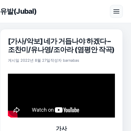
본문으로 건너뛰기
유발(Jubal)
메뉴 
[가사/악보] 네가 거듭나야 하겠다 –
조찬미/유나영/조아라 (염평안 작곡)
2025년 11월 18일
게시일
2022년 8월 27일
작성자
barnabas
가사