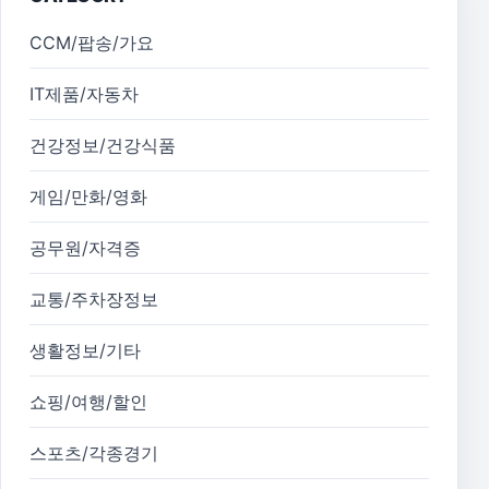
CCM/팝송/가요
IT제품/자동차
건강정보/건강식품
게임/만화/영화
공무원/자격증
교통/주차장정보
생활정보/기타
쇼핑/여행/할인
스포츠/각종경기