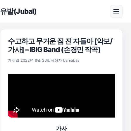
본문으로 건너뛰기
유발(Jubal)
메뉴 
수고하고 무거운 짐 진 자들아 [악보/
가사] – IBIG Band (손경민 작곡)
2025년 11월 18일
게시일
2022년 8월 26일
작성자
barnabas
가사