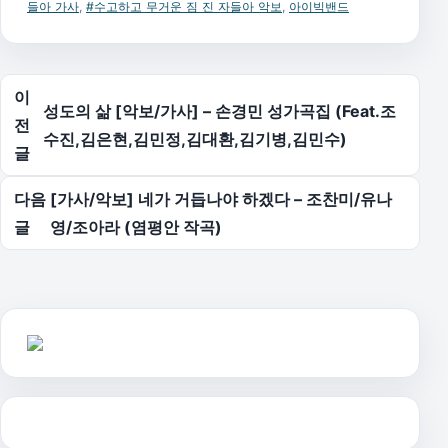
들아 가사
,
#수고하고 무거운 짐 진 자들아 악보
,
아이빅밴드
글 탐색
이
성도의 삶 [악보/가사] – 손경민 성가곡집 (Feat.조
전
수진,김은현,김민정,김대환,김기병,김민수)
글
다음
[가사/악보] 네가 거듭나야 하겠다 – 조찬미/유나
글
영/조아라 (염평안 작곡)