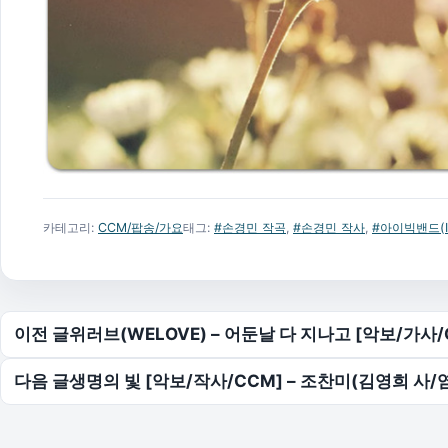
카테고리:
CCM/팝송/가요
태그:
#손경민 작곡
,
#손경민 작사
,
#아이빅밴드(IB
글 탐색
이전 글
위러브(WELOVE) – 어둔날 다 지나고 [악보/가사/
다음 글
생명의 빛 [악보/작사/CCM] – 조찬미(김영희 사/