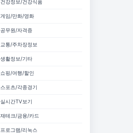
건강정보/건강식품
게임/만화/영화
공무원/자격증
교통/주차장정보
생활정보/기타
쇼핑/여행/할인
스포츠/각종경기
실시간TV보기
재테크/금융/카드
프로그램/리눅스