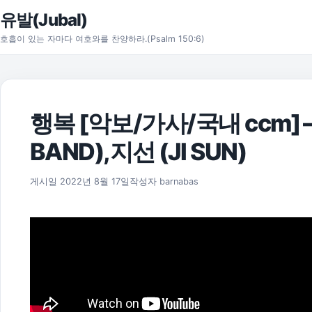
본문으로 건너뛰기
유발(Jubal)
호흡이 있는 자마다 여호와를 찬양하라.(Psalm 150:6)
행복 [악보/가사/국내 ccm] 
BAND),지선 (JI SUN)
2025년 11월 18일
게시일
2022년 8월 17일
작성자
barnabas