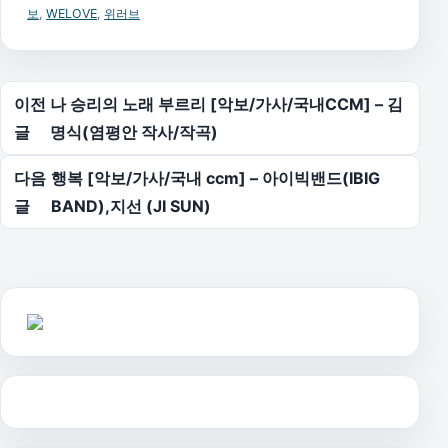
보
,
WELOVE
,
위러브
글 탐색
이전
나 승리의 노래 부르리 [악보/가사/국내CCM] – 김
글
명식(염평안 작사/작곡)
다음
행복 [악보/가사/국내 ccm] – 아이빅밴드(IBIG
글
BAND),지선 (JI SUN)