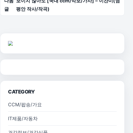
다음
보이지 않아도 [국내 ccm/악보/가사] – 이찬미(염
글
평안 작사/작곡)
CATEGORY
CCM/팝송/가요
IT제품/자동차
건강정보/건강식품