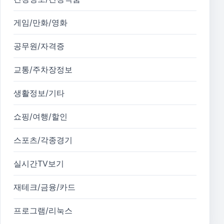
게임/만화/영화
공무원/자격증
교통/주차장정보
생활정보/기타
쇼핑/여행/할인
스포츠/각종경기
실시간TV보기
재테크/금융/카드
프로그램/리눅스