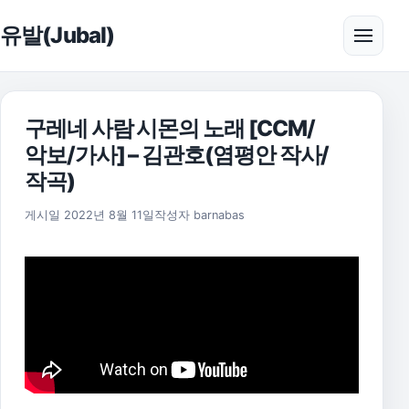
본문으로 건너뛰기
유발(Jubal)
메뉴 
구레네 사람 시몬의 노래 [CCM/
악보/가사] – 김관호(염평안 작사/
작곡)
2025년 11월 18일
게시일
2022년 8월 11일
작성자
barnabas