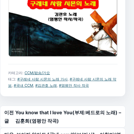
카테고리:
CCM/팝송/가요
태그:
#구레네 사람 시몬의 노래 가사
,
#구레네 사람 시몬의 노래 악
보
,
#국내 CCM
,
#김관호 노래
,
#염평안 작사 작곡
글 탐색
이전
You know that I love You(부제:베드로의 노래) –
글
김훈희(염평안 작곡)