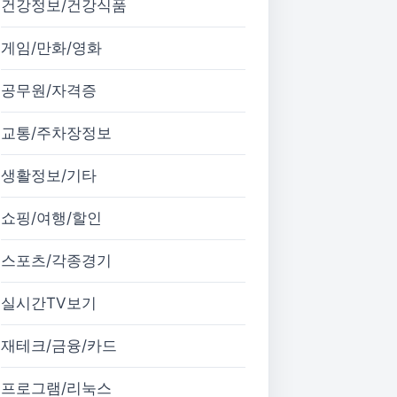
건강정보/건강식품
게임/만화/영화
공무원/자격증
교통/주차장정보
생활정보/기타
쇼핑/여행/할인
스포츠/각종경기
실시간TV보기
재테크/금융/카드
프로그램/리눅스