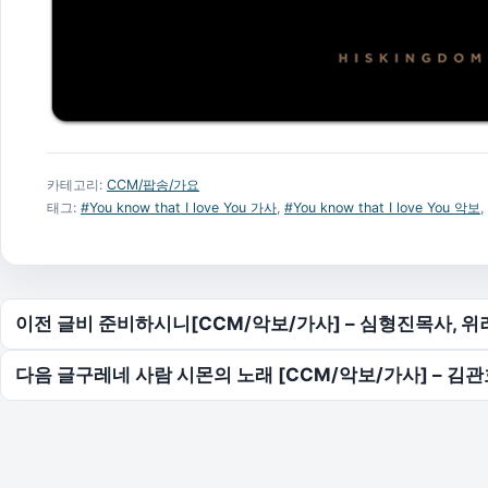
카테고리:
CCM/팝송/가요
태그:
#You know that I love You 가사
,
#You know that I love You 악보
,
글 탐색
이전 글
비 준비하시니[CCM/악보/가사] – 심형진목사, 위러
다음 글
구레네 사람 시몬의 노래 [CCM/악보/가사] – 김