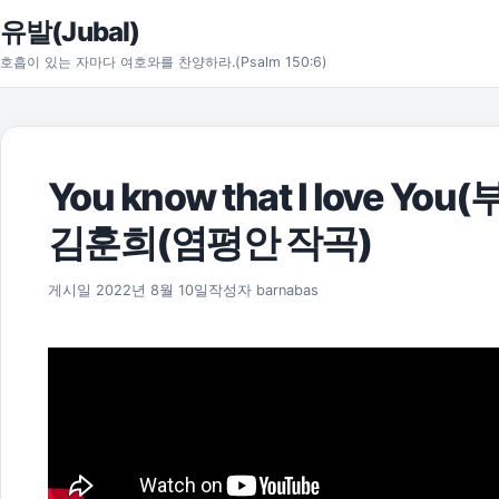
본문으로 건너뛰기
유발(Jubal)
호흡이 있는 자마다 여호와를 찬양하라.(Psalm 150:6)
You know that I love Y
김훈희(염평안 작곡)
2025년 11월 18일
게시일
2022년 8월 10일
작성자
barnabas