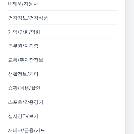
IT제품/자동차
건강정보/건강식품
게임/만화/영화
공무원/자격증
교통/주차장정보
생활정보/기타
쇼핑/여행/할인
스포츠/각종경기
실시간TV보기
재테크/금융/카드