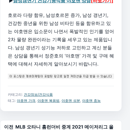
▶
남성갱년기 건강기능식품 야호맨 상담
[바로가기]
호로라 다량 함유, 남성호르몬 증가, 남성 갱년기,
건강한 중년을 위한 남성 비타민 등을 함유하고 있
는 야호맨은 입소문이 나면서 폭발적인 인기를 얻어
2차 물량 완판이라는 기록을 세우고 있는 제품입니
다. 남성 갱년기 성기능 저하로 고민하고 계신 분들
은 상담을 통해서 정준호의 ‘야호맨’ 가격 및 구매 혜
택에 대해서 자세하게 알아보시기 바랍니다.
카테고리:
건강정보/건강식품
태그:
야호맨 가격
,
야호맨 복용법
,
야호맨 성분
,
야호맨 효능
글 탐색
이전
MLB 오타니 홈런더비 중계 2021 메이저리그 올