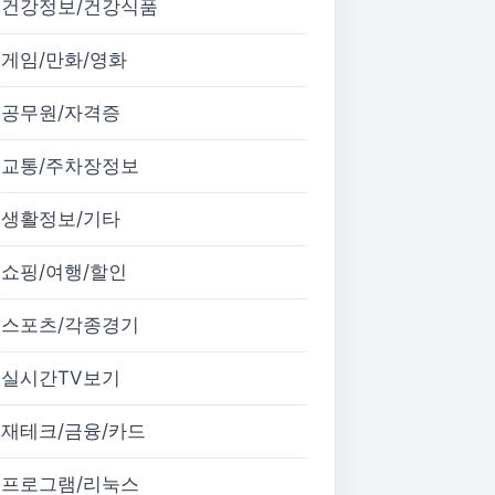
건강정보/건강식품
게임/만화/영화
공무원/자격증
교통/주차장정보
생활정보/기타
쇼핑/여행/할인
스포츠/각종경기
실시간TV보기
재테크/금융/카드
프로그램/리눅스