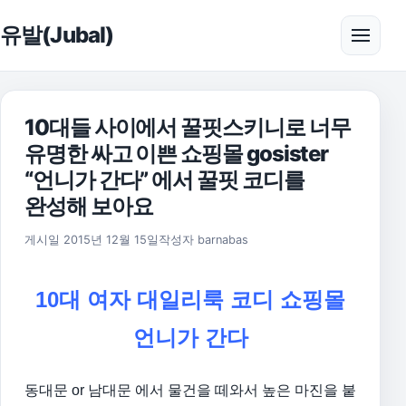
본문으로 건너뛰기
유발(Jubal)
메뉴 
10대들 사이에서 꿀핏스키니로 너무
유명한 싸고 이쁜 쇼핑몰 gosister
“언니가 간다” 에서 꿀핏 코디를
완성해 보아요
2017년 3월 3일
게시일
2015년 12월 15일
작성자
barnabas
10대 여자 대일리룩 코디 쇼핑몰
언니가 간다
동대문 or 남대문 에서 물건을 떼와서 높은 마진을 붙