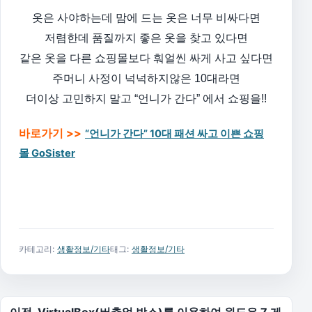
옷은 사야하는데 맘에 드는 옷은 너무 비싸다면
저렴한데 품질까지 좋은 옷을 찾고 있다면
같은 옷을 다른 쇼핑몰보다 훠얼씬 싸게 사고 싶다면
주머니 사정이 넉넉하지않은 10대라면
더이상 고민하지 말고 “언니가 간다” 에서 쇼핑을!!
바로가기 >>
“언니가 간다” 10대 패션 싸고 이쁜 쇼핑
몰 GoSister
카테고리:
생활정보/기타
태그:
생활정보/기타
글 탐색