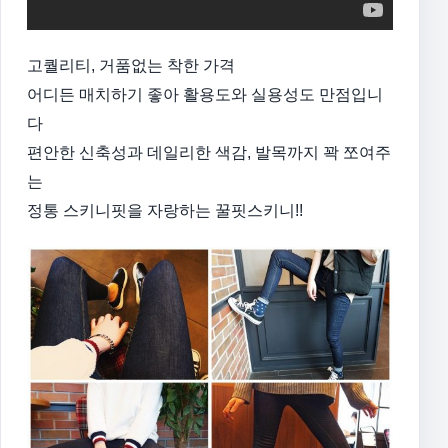
고퀄리티, 거품없는 착한 가격
어디든 매치하기 좋아 활용도와 실용성도 만점입니
다
편안한 신축성과 데일리한 색감, 발목까지 꽉 쪼여주
는
정통 스키니핏을 자랑하는 꿀핏스키니!!