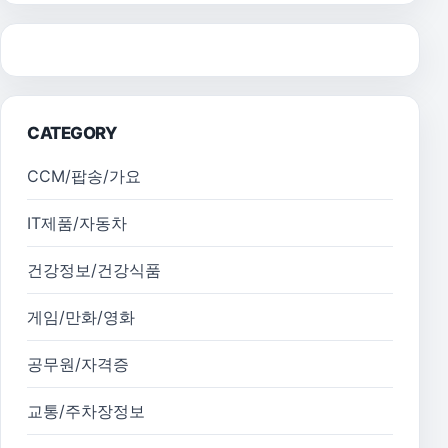
CATEGORY
CCM/팝송/가요
IT제품/자동차
건강정보/건강식품
게임/만화/영화
공무원/자격증
교통/주차장정보