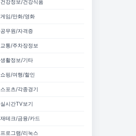
건강정보/건강식품
게임/만화/영화
공무원/자격증
교통/주차장정보
생활정보/기타
쇼핑/여행/할인
스포츠/각종경기
실시간TV보기
재테크/금융/카드
프로그램/리눅스