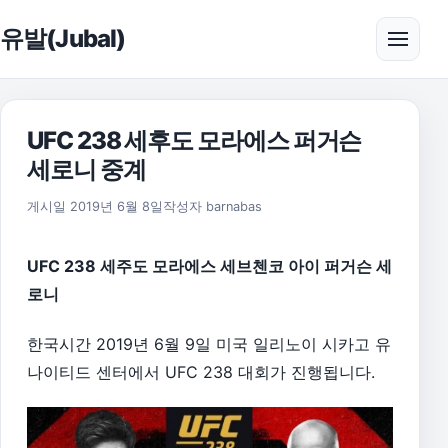
본문으로 건너뛰기
유발(Jubal)
메뉴 
UFC 238 세후도 모라에스 퍼거슨
세로니 중계
2026년 8월 1일
게시일
2019년 6월 8일
작성자
barnabas
UFC 238 세주도 모라에스 세브첸코 아이 퍼거슨 세
로니
한국시간 2019년 6월 9일 미국 일리노이 시카고 유
나이티드 센터에서 UFC 238 대회가 진행됩니다.