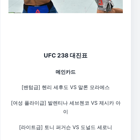
UFC 238 대진표
메인카드
[밴텀급] 헨리 세후도 VS 말론 모라에스
[여성 플라이급] 발렌티나 세브첸코 VS 제시카 아
이
[라이트급] 토니 퍼거슨 VS 도널드 세로니