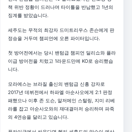
책 위반 정황이 드러나며 타이틀을 반납했고 1년의
징계를 받았습니다.
세주도는 무적의 최강자 드미트리우스 존슨에게 판
정승을 거두며 챔피언에 오른 파이터입니다.
첫 방어전에서는 당시 밴텀급 챔피언 딜리쇼와 플라
이급 방어전을 치렀고 1라운드만에 KO로 승리했습
니다.
모라에스는 브라질 출신의 밴텀급 신흥 강자로
2017년 데뷔전에서 하파엘 아순사오에게 2:1 판정
패했으나 이후 존 도슨, 알저메인 스털링, 지미 리베
라를 잡고 아순사오와의 재대결마저 승리하며 파죽
의 4연승을 달리고 있습니다.
플라이급에서 싸운다면 헨리 세후도의 압승이 예상