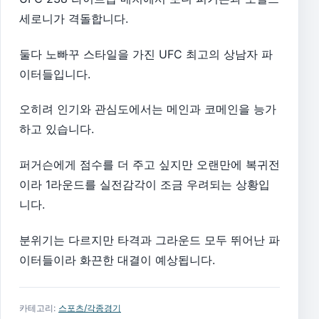
세로니가 격돌합니다.
둘다 노빠꾸 스타일을 가진 UFC 최고의 상남자 파
이터들입니다.
오히려 인기와 관심도에서는 메인과 코메인을 능가
하고 있습니다.
퍼거슨에게 점수를 더 주고 싶지만 오랜만에 복귀전
이라 1라운드를 실전감각이 조금 우려되는 상황입
니다.
분위기는 다르지만 타격과 그라운드 모두 뛰어난 파
이터들이라 화끈한 대결이 예상됩니다.
카테고리:
스포츠/각종경기