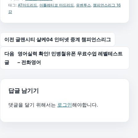
태그:
AT마드리드
,
아틀레티코 마드리드
,
유벤투스
,
챔피언스리그 16
강
글 탐색
이전 글
맨시티 샬케04 인터넷 중계 챔피언스리그
다음
영어실력 확인! 민병철유폰 무료수업 레벨테스트
글
– 전화영어
답글 남기기
댓글을 달기 위해서는
로그인
해야합니다.