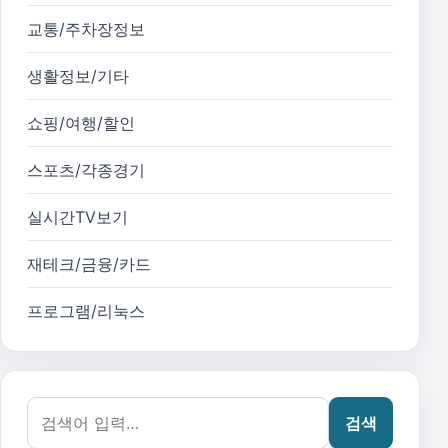
교통/주차장정보
생활정보/기타
쇼핑/여행/할인
스포츠/각종경기
실시간TV보기
재테크/금융/카드
프로그램/리눅스
검색어:
검색