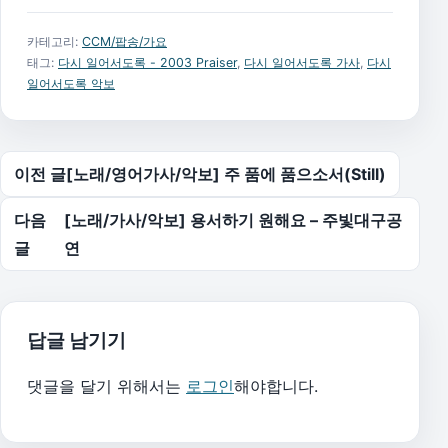
카테고리:
CCM/팝송/가요
태그:
다시 일어서도록 - 2003 Praiser
,
다시 일어서도록 가사
,
다시
일어서도록 악보
글 탐색
이전 글
[노래/영어가사/악보] 주 품에 품으소서(Still)
다음
[노래/가사/악보] 용서하기 원해요 – 주빛대구공
글
연
답글 남기기
댓글을 달기 위해서는
로그인
해야합니다.