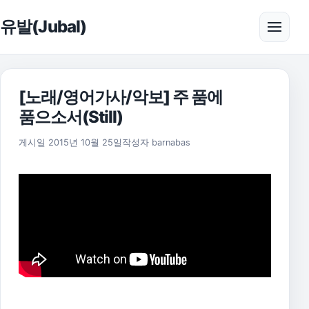
본문으로 건너뛰기
유발(Jubal)
메뉴 
[노래/영어가사/악보] 주 품에
품으소서(Still)
2025년 11월 18일
게시일
2015년 10월 25일
작성자
barnabas