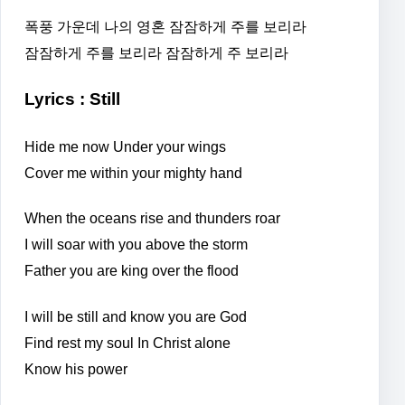
폭풍 가운데 나의 영혼 잠잠하게 주를 보리라
잠잠하게 주를 보리라 잠잠하게 주 보리라
Lyrics : Still
Hide me now Under your wings
Cover me within your mighty hand
When the oceans rise and thunders roar
I will soar with you above the storm
Father you are king over the flood
I will be still and know you are God
Find rest my soul In Christ alone
Know his power