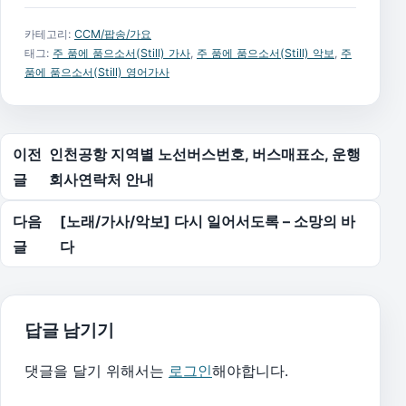
카테고리:
CCM/팝송/가요
태그:
주 품에 품으소서(Still) 가사
,
주 품에 품으소서(Still) 악보
,
주
품에 품으소서(Still) 영어가사
글 탐색
이전
인천공항 지역별 노선버스번호, 버스매표소, 운행
글
회사연락처 안내
다음
[노래/가사/악보] 다시 일어서도록 – 소망의 바
글
다
답글 남기기
댓글을 달기 위해서는
로그인
해야합니다.