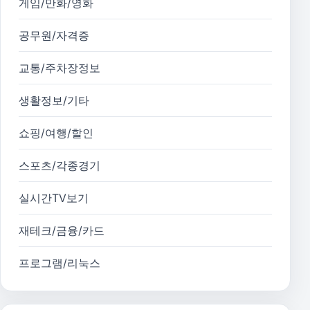
게임/만화/영화
공무원/자격증
교통/주차장정보
생활정보/기타
쇼핑/여행/할인
스포츠/각종경기
실시간TV보기
재테크/금융/카드
프로그램/리눅스