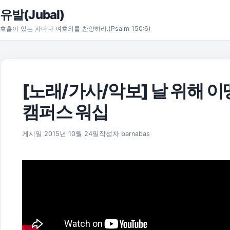
본문으로 건너뛰기
유발(Jubal)
호흡이 있는 자마다 여호와를 찬양하라.(Psalm 150:6)
[노래/가사/악보] 날 위해 
캠퍼스 워십
2025년 11월 18일
게시일
2015년 10월 24일
작성자
barnabas