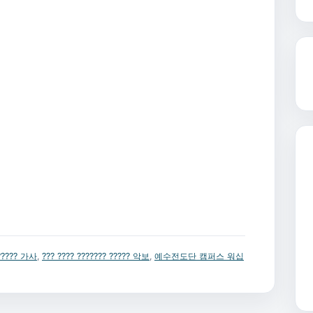
 ????? 가사
,
??? ???? ??????? ????? 악보
,
예수전도단 캠퍼스 워십