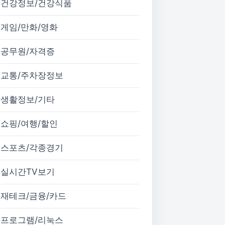
건강정보/건강식품
게임/만화/영화
공무원/자격증
교통/주차장정보
생활정보/기타
쇼핑/여행/할인
스포츠/각종경기
실시간TV보기
재테크/금융/카드
프로그램/리눅스