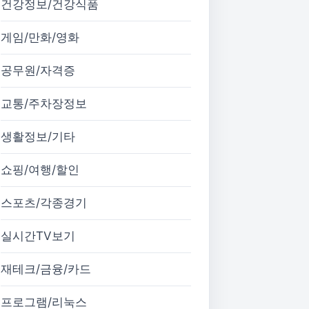
건강정보/건강식품
게임/만화/영화
공무원/자격증
교통/주차장정보
생활정보/기타
쇼핑/여행/할인
스포츠/각종경기
실시간TV보기
재테크/금융/카드
프로그램/리눅스