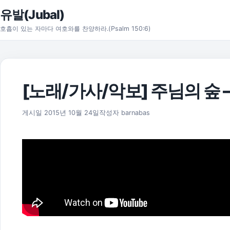
본문으로 건너뛰기
유발(Jubal)
호흡이 있는 자마다 여호와를 찬양하라.(Psalm 150:6)
[노래/가사/악보] 주님의 숲
2025년 11월 18일
게시일
2015년 10월 24일
작성자
barnabas