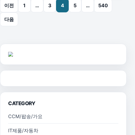
글 페이지 매김
이전
1
…
3
4
5
…
540
다음
CATEGORY
CCM/팝송/가요
IT제품/자동차