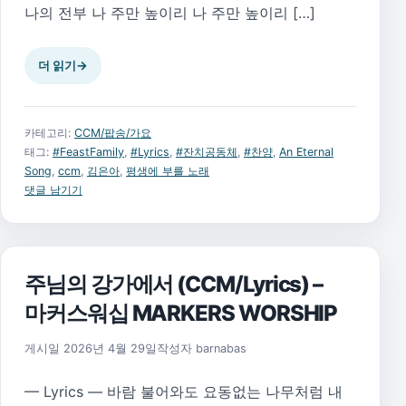
나의 전부 나 주만 높이리 나 주만 높이리 […]
더 읽기
→
카테고리:
CCM/팝송/가요
태그:
#FeastFamily
,
#Lyrics
,
#잔치공동체
,
#찬양
,
An Eternal
Song
,
ccm
,
김은아
,
평생에 부를 노래
댓글 남기기
주님의 강가에서 (CCM/Lyrics) –
마커스워십 MARKERS WORSHIP
게시일
2026년 4월 29일
작성자
barnabas
— Lyrics — 바람 불어와도 요동없는 나무처럼 내