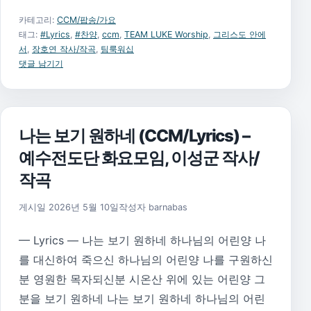
카테고리:
CCM/팝송/가요
태그:
#Lyrics
,
#찬양
,
ccm
,
TEAM LUKE Worship
,
그리스도 안에
서
,
장호연 작사/작곡
,
팀룩워십
댓글 남기기
나는 보기 원하네 (CCM/Lyrics) –
예수전도단 화요모임, 이성군 작사/
작곡
게시일
2026년 5월 10일
작성자
barnabas
— Lyrics — 나는 보기 원하네 하나님의 어린양 나
를 대신하여 죽으신 하나님의 어린양 나를 구원하신
분 영원한 목자되신분 시온산 위에 있는 어린양 그
분을 보기 원하네 나는 보기 원하네 하나님의 어린