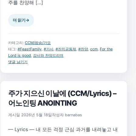
주를 찬양해 […]
더 읽기
→
카테고리:
CCM/팝송/가요
태그:
#FeastFamily
,
#가사
,
#잔치공동체
,
#찬양
,
ccm
,
For the
Lord is good
,
감사와 찬양드리며
댓글 남기기
주가 지으신 이날에 (CCM/Lyrics) –
어노인팅 ANOINTING
게시일
2026년 5월 18일
작성자
barnabas
— Lyrics — 내 모든 걱정 근심 과거를 내려놓고 내