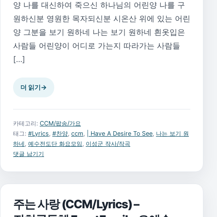
양 나를 대신하여 죽으신 하나님의 어린양 나를 구
원하신분 영원한 목자되신분 시온산 위에 있는 어린
양 그분을 보기 원하네 나는 보기 원하네 흰옷입은
사람들 어린양이 어디로 가는지 따라가는 사람들
[…]
더 읽기
→
카테고리:
CCM/팝송/가요
태그:
#Lyrics
,
#찬양
,
ccm
,
| Have A Desire To See
,
나는 보기 원
하네
,
예수전도단 화요모임
,
이성군 작사/작곡
댓글 남기기
주는 사랑 (CCM/Lyrics) –