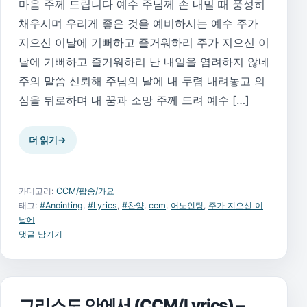
마음 주께 드립니다 예수 주님께 손 내밀 때 풍성히
채우시며 우리게 좋은 것을 예비하시는 예수 주가
지으신 이날에 기뻐하고 즐거워하리 주가 지으신 이
날에 기뻐하고 즐거워하리 난 내일을 염려하지 않네
주의 말씀 신뢰해 주님의 날에 내 두렴 내려놓고 의
심을 뒤로하며 내 꿈과 소망 주께 드려 예수 […]
더 읽기
→
카테고리:
CCM/팝송/가요
태그:
#Anointing
,
#Lyrics
,
#찬양
,
ccm
,
어노인팅
,
주가 지으신 이
날에
댓글 남기기
그리스도 안에서 (CCM/Lyrics) –