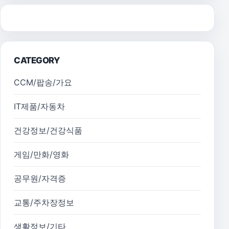
CATEGORY
CCM/팝송/가요
IT제품/자동차
건강정보/건강식품
게임/만화/영화
공무원/자격증
교통/주차장정보
생활정보/기타