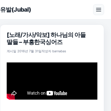
본문으로 건너뛰기
유발(Jubal)
메뉴 
[노래/가사/악보] 하나님의 아들
딸들 – 부흥한국싱어즈
2025년 11월 18일
게시일
2016년 7월 31일
작성자
barnabas