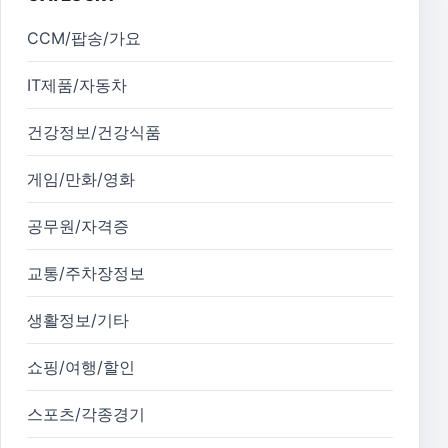
CCM/팝송/가요
IT제품/자동차
건강정보/건강식품
게임/만화/영화
공무원/자격증
교통/주차장정보
생활정보/기타
쇼핑/여행/할인
스포츠/각종경기