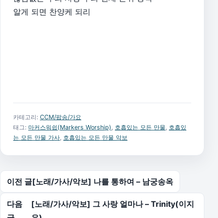
알게 되면 찬양케 되리
카테고리:
CCM/팝송/가요
태그:
마커스워쉽(Markers Worship)
,
호흡있는 모든 만물
,
호흡있
는 모든 만물 가사
,
호흡있는 모든 만물 악보
글 탐색
이전 글
[노래/가사/악보] 나를 통하여 – 남궁송옥
다음
[노래/가사/악보] 그 사랑 얼마나 – Trinity(이지
글
은)