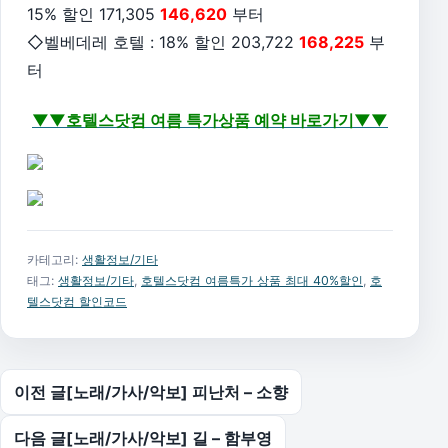
15% 할인
171,305
146,620
부터
◇벨베데레 호텔
: 18% 할인
203,722
168,225
부
터
▼▼호텔스닷컴 여름 특가상품 예약 바로가기
▼▼
카테고리:
생활정보/기타
태그:
생활정보/기타
,
호텔스닷컴 여름특가 상품 최대 40%할인
,
호
텔스닷컴 할인코드
글 탐색
이전 글
[노래/가사/악보] 피난처 – 소향
다음 글
[노래/가사/악보] 길 – 함부영