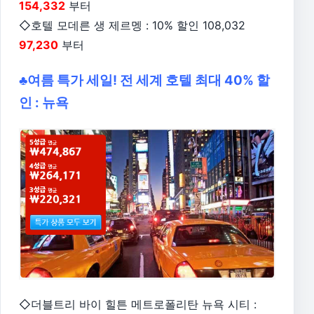
154,332
부터
◇호텔 모데른 생 제르멩 : 10% 할인 108,032
97,230
부터
♣여름 특가 세일! 전 세계 호텔 최대 40% 할
인 : 뉴욕
◇더블트리 바이 힐튼 메트로폴리탄 뉴욕 시티
: