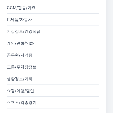
CCM/팝송/가요
IT제품/자동차
건강정보/건강식품
게임/만화/영화
공무원/자격증
교통/주차장정보
생활정보/기타
쇼핑/여행/할인
스포츠/각종경기