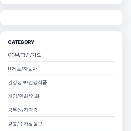
CATEGORY
CCM/팝송/가요
IT제품/자동차
건강정보/건강식품
게임/만화/영화
공무원/자격증
교통/주차장정보