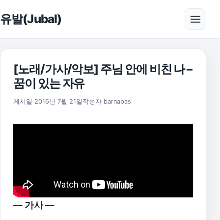
본문으로 건너뛰기
유발(Jubal)
메뉴 
[노래/가사/악보] 주님 안에 비친 나 –
꿈이 있는 자유
2025년 11월 18일
게시일
2016년 7월 21일
작성자
barnabas
— 가사 —