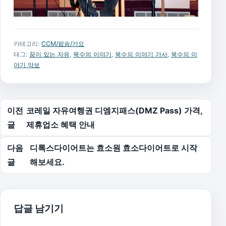
카테고리:
CCM/팝송/가요
태그:
꿈이 있는 자유
,
목수의 이야기
,
목수의 이야기 가사
,
목수의 이
야기 악보
글 탐색
이전
코레일 자유여행권 디엠지패스(DMZ Pass) 가격,
글
제휴업소 혜택 안내
다음
디톡스다이어트는 효소원 효소다이어트로 시작
글
해보세요.
답글 남기기