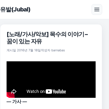
본문으로 건너뛰기
유발(Jubal)
메뉴 
[노래/가사/악보] 목수의 이야기 –
꿈이 있는 자유
2025년 11월 18일
게시일
2016년 7월 18일
작성자
barnabas
— 가사 —