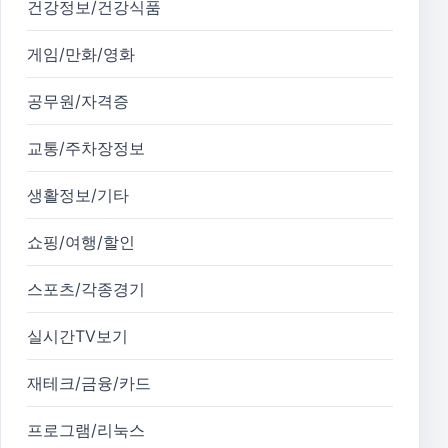
건강정보/건강식품
게임/만화/영화
공무원/자격증
교통/주차장정보
생활정보/기타
쇼핑/여행/할인
스포츠/각종경기
실시간TV보기
재테크/금융/카드
프로그램/리눅스