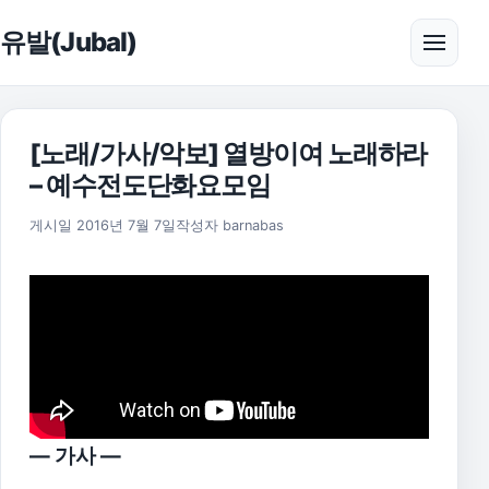
본문으로 건너뛰기
유발(Jubal)
메뉴 
[노래/가사/악보] 열방이여 노래하라
– 예수전도단화요모임
2025년 11월 18일
게시일
2016년 7월 7일
작성자
barnabas
— 가사 —