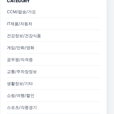
CATEGORY
CCM/팝송/가요
IT제품/자동차
건강정보/건강식품
게임/만화/영화
공무원/자격증
교통/주차장정보
생활정보/기타
쇼핑/여행/할인
스포츠/각종경기