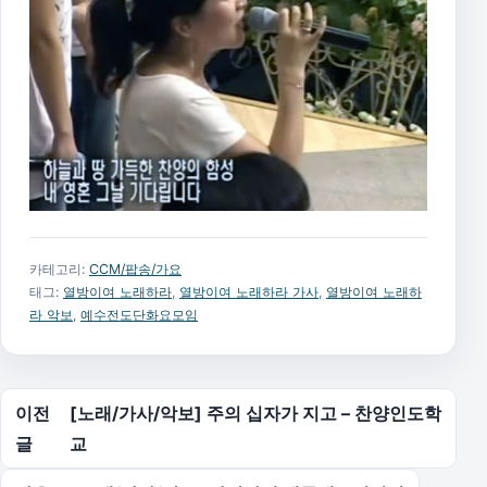
카테고리:
CCM/팝송/가요
태그:
열방이여 노래하라
,
열방이여 노래하라 가사
,
열방이여 노래하
라 악보
,
예수전도단화요모임
글 탐색
이전
[노래/가사/악보] 주의 십자가 지고 – 찬양인도학
글
교