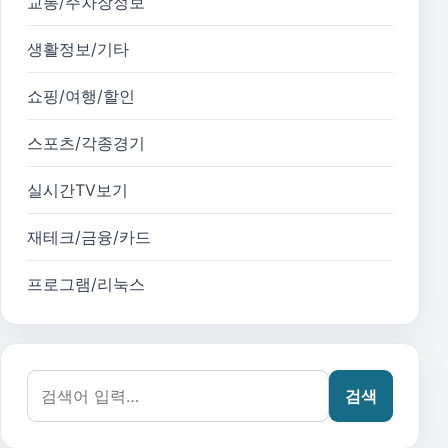
교통/주차장정보
생활정보/기타
쇼핑/여행/할인
스포츠/각종경기
실시간TV보기
재테크/금융/카드
프로그램/리눅스
검색어:
검색