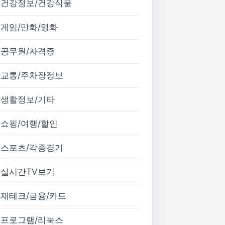
건강정보/건강식품
게임/만화/영화
공무원/자격증
교통/주차장정보
생활정보/기타
쇼핑/여행/할인
스포츠/각종경기
실시간TV보기
재테크/금융/카드
프로그램/리눅스