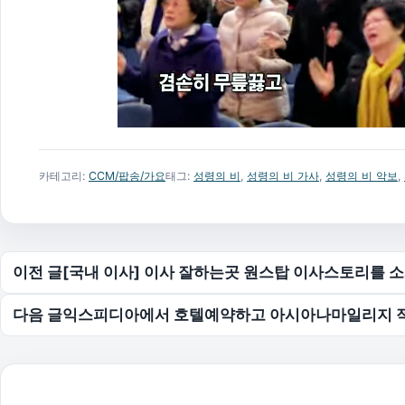
카테고리:
CCM/팝송/가요
태그:
성령의 비
,
성령의 비 가사
,
성령의 비 악보
,
글 탐색
이전 글
[국내 이사] 이사 잘하는곳 원스탑 이사스토리를 
다음 글
익스피디아에서 호텔예약하고 아시아나마일리지 