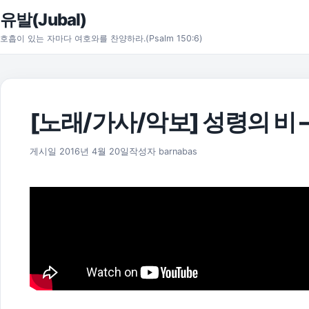
본문으로 건너뛰기
유발(Jubal)
호흡이 있는 자마다 여호와를 찬양하라.(Psalm 150:6)
[노래/가사/악보] 성령의 비
2025년 11월 18일
게시일
2016년 4월 20일
작성자
barnabas