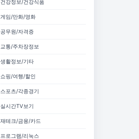
건강정보/건강식품
게임/만화/영화
공무원/자격증
교통/주차장정보
생활정보/기타
쇼핑/여행/할인
스포츠/각종경기
실시간TV보기
재테크/금융/카드
프로그램/리눅스