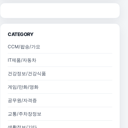
CATEGORY
CCM/팝송/가요
IT제품/자동차
건강정보/건강식품
게임/만화/영화
공무원/자격증
교통/주차장정보
생활정보/기타