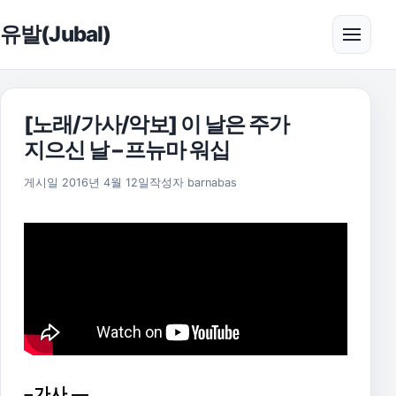
본문으로 건너뛰기
유발(Jubal)
메뉴 
[노래/가사/악보] 이 날은 주가
지으신 날 – 프뉴마 워십
2025년 11월 18일
게시일
2016년 4월 12일
작성자
barnabas
–가사 —