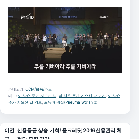
카테고리:
CCM/팝송/가요
태그:
이 날은 주가 지으신 날
,
이 날은 주가 지으신 날 가사
,
이 날은
주가 지으신 날 악보
,
프뉴마 워십(Pneuma Worship)
글 탐색
이전
신용등급 상승 기회! 올크레딧 2016신용관리 체
글
험단 모집 기간