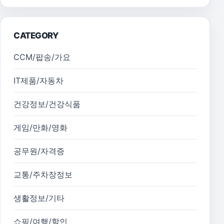
CATEGORY
CCM/팝송/가요
IT제품/자동차
건강정보/건강식품
게임/만화/영화
공무원/자격증
교통/주차장정보
생활정보/기타
쇼핑/여행/할인