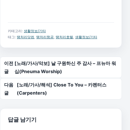
카테고리:
생활정보/기타
태그:
땡처리닷컴
,
땡처리항공
,
땡처리호텔
,
생활정보/기타
글 탐색
이전
[노래/가사/악보] 날 구원하신 주 감사 – 프뉴마 워
글
십(Pneuma Worship)
다음
[노래/가사/해석] Close To You – 카펜터스
글
(Carpenters)
답글 남기기