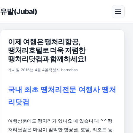
본문으로 건너뛰기
유발(Jubal)
메뉴 
이제 여행은 땡처리항공,
땡처리호텔로 더욱 저렴한
땡처리닷컴과 함께하세요!
2016년 5월 28일
게시일
2016년 4월 4일
작성자
barnabas
국내 최초 땡처리전문 여행사 땡처
리닷컴
여행상품에도 땡처리가 있나요 네 있습니다! ^ ^
땡
처리닷컴은 마감이 임박한 항공권, 호텔, 리조트 등