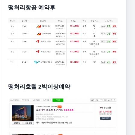
땡처리항공 예약후
땡처리호텔 2박이상예약