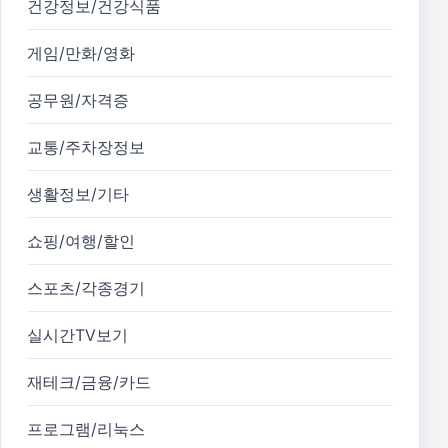
건강정보/건강식품
게임/만화/영화
공무원/자격증
교통/주차장정보
생활정보/기타
쇼핑/여행/할인
스포츠/각종경기
실시간TV보기
재테크/금융/카드
프로그램/리눅스