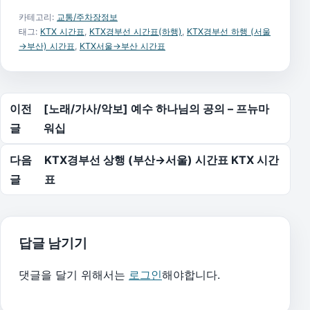
카테고리:
교통/주차장정보
태그:
KTX 시간표
,
KTX경부선 시간표(하행)
,
KTX경부선 하행 (서울
→부산) 시간표
,
KTX서울→부산 시간표
글 탐색
이전
[노래/가사/악보] 예수 하나님의 공의 – 프뉴마
글
워십
다음
KTX경부선 상행 (부산→서울) 시간표 KTX 시간
글
표
답글 남기기
댓글을 달기 위해서는
로그인
해야합니다.