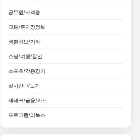
공무원/자격증
교통/주차장정보
생활정보/기타
쇼핑/여행/할인
스포츠/각종경기
실시간TV보기
재테크/금융/카드
프로그램/리눅스