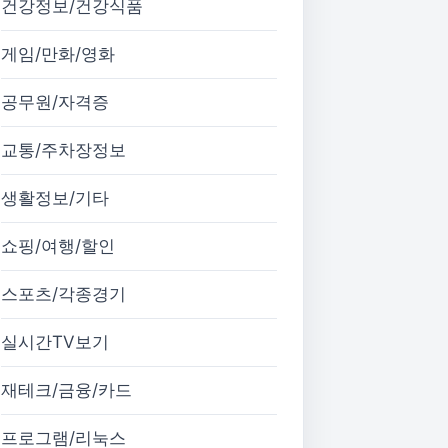
건강정보/건강식품
게임/만화/영화
공무원/자격증
교통/주차장정보
생활정보/기타
쇼핑/여행/할인
스포츠/각종경기
실시간TV보기
재테크/금융/카드
프로그램/리눅스