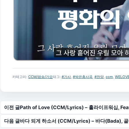
카테고리:
CCM/팝송/가요
태그:
#가사
,
#박은총사곡
,
#찬양
,
ccm
,
WELOV
글 탐색
이전 글
Path of Love (CCM/Lyrics) – 홀라이프워십, F
다음 글
바다 되게 하소서 (CCM/Lyrics) – 바다(Bada),