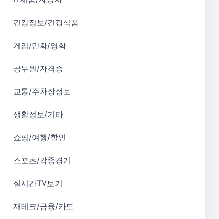
건강정보/건강식품
게임/만화/영화
공무원/자격증
교통/주차장정보
생활정보/기타
쇼핑/여행/할인
스포츠/각종경기
실시간TV보기
재테크/금융/카드