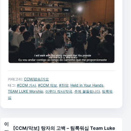
카테고리:
CCM/팝송/가요
태그:
#CCM 가사
,
#CCM 악보
,
#찬양
,
Held in Your Hands
,
TEAM LUKE Worship
,
이루다 작사/작곡
,
주께 붙들립니다
,
팀룩워
십
글 탐색
이
[CCM/악보] 탕자의 고백 – 팀룩워십 Team Luke