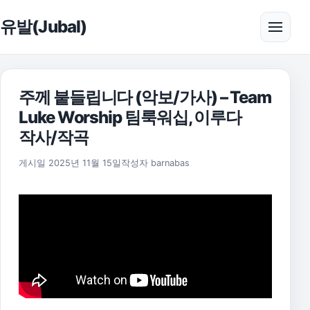
본문으로 건너뛰기
유발(Jubal)
메뉴 
주께 붙들립니다 (악보/가사) – Team
Luke Worship 팀룩워십, 이루다
작사/작곡
2025년 11월 17일
게시일
2025년 11월 15일
작성자
barnabas