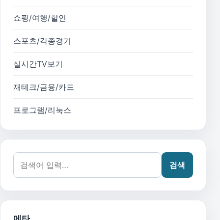
쇼핑/여행/할인
스포츠/각종경기
실시간TV보기
재테크/금융/카드
프로그램/리눅스
검색어:
검색
메타