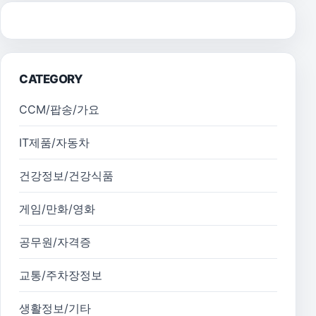
CATEGORY
CCM/팝송/가요
IT제품/자동차
건강정보/건강식품
게임/만화/영화
공무원/자격증
교통/주차장정보
생활정보/기타