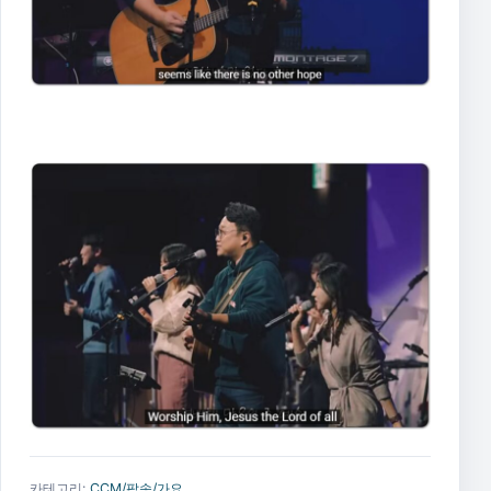
카테고리:
CCM/팝송/가요