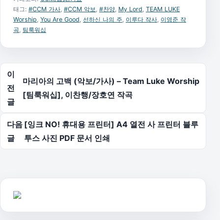
태그:
#CCM 가사
,
#CCM 악보
,
#찬양
,
My Lord
,
TEAM LUKE
Worship
,
You Are Good
,
선하신 나의 주
,
이루다 작사
,
이영준 작
곡
,
팀룩워십
글 탐색
이
마리아의 고백 (악보/가사) – Team Luke Worship
전
[팀룩워십], 이찬행/장호연 작곡
글
다음
[잉크 NO! 휴대용 프린터] A4 열전 사 프린터 블루
글
투스 사진 PDF 문서 인쇄