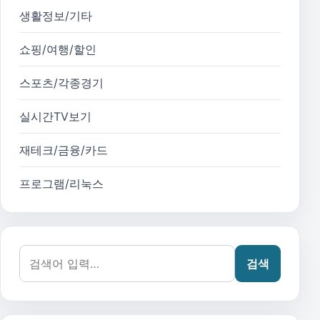
생활정보/기타
쇼핑/여행/할인
스포츠/각종경기
실시간TV보기
재테크/금융/카드
프로그램/리눅스
검색어:
검색