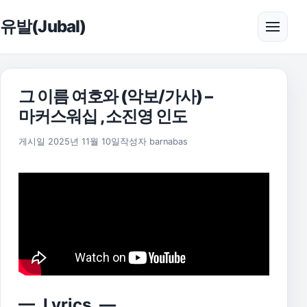
본문으로 건너뛰기
유발(Jubal)
메뉴 
그 이름 여호와 (악보/가사) –
마커스워십 , 소진영 인도
2025년 11월 17일
게시일
2025년 11월 10일
작성자
barnabas
— Lyrics —