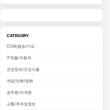
CATEGORY
CCM/팝송/가요
IT제품/자동차
건강정보/건강식품
게임/만화/영화
공무원/자격증
교통/주차장정보