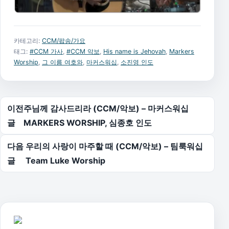
카테고리:
CCM/팝송/가요
태그:
#CCM 가사
,
#CCM 악보
,
His name is Jehovah
,
Markers
Worship
,
그 이름 여호와
,
마커스워십
,
소진영 인도
글 탐색
이전
주님께 감사드리라 (CCM/악보) – 마커스워십
글
MARKERS WORSHIP, 심종호 인도
다음
우리의 사랑이 마주할 때 (CCM/악보) – 팀룩워십
글
Team Luke Worship