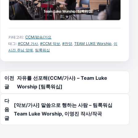
카테고리:
CCM/팝송/가요
태그:
#CCM 가사
,
#CCM 악보
,
#찬양
,
TEAM LUKE Worship
,
이
시간 주님 앞에
,
팀룩워십
글 탐색
이전
자유를 선포해(CCM/가사) – Team Luke
글
Worship [팀룩워십]
다
[악보/가사] 말씀으로 행하는 사람 – 팀룩워십
음
Team Luke Worship, 이영진 작사/작곡
글