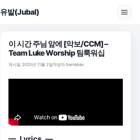
본문으로 건너뛰기
유발(Jubal)
메뉴 
이 시간 주님 앞에 [악보/CCM] –
Team Luke Worship 팀룩워십
2025년 11월 17일
게시일
2025년 11월 2일
작성자
barnabas
— Lyrics —