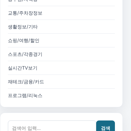
교통/주차장정보
생활정보/기타
쇼핑/여행/할인
스포츠/각종경기
실시간TV보기
재테크/금융/카드
프로그램/리눅스
검색어:
검색