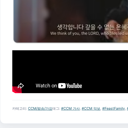
카테고리:
CCM/팝송/가요
태그:
#CCM 가사
,
#CCM 악보
,
#FeastFamily
,