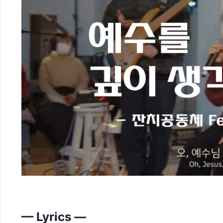
— Lyrics —