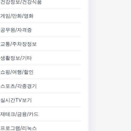
건강정보/건강식품
게임/만화/영화
공무원/자격증
교통/주차장정보
생활정보/기타
쇼핑/여행/할인
스포츠/각종경기
실시간TV보기
재테크/금융/카드
프로그램/리눅스