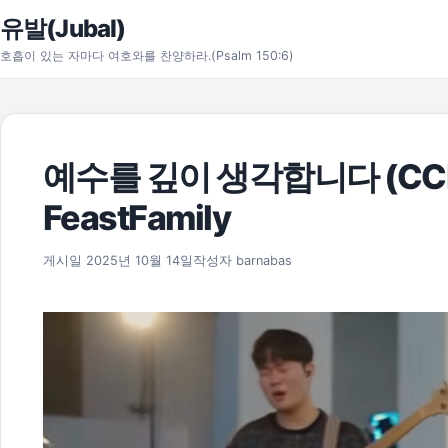
본문으로 건너뛰기
유발(Jubal)
호흡이 있는 자마다 여호와를 찬양하라.(Psalm 150:6)
예수를 깊이 생각합니다 (CC
FeastFamily
2025년 11월 17일
게시일
2025년 10월 14일
작성자
barnabas