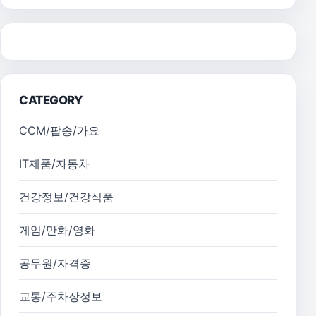
CATEGORY
CCM/팝송/가요
IT제품/자동차
건강정보/건강식품
게임/만화/영화
공무원/자격증
교통/주차장정보