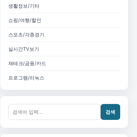
생활정보/기타
쇼핑/여행/할인
스포츠/각종경기
실시간TV보기
재테크/금융/카드
프로그램/리눅스
검색어:
검색