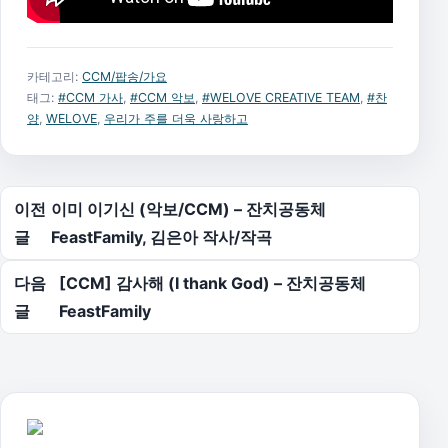
카테고리:
CCM/팝송/가요
태그:
#CCM 가사
,
#CCM 악보
,
#WELOVE CREATIVE TEAM
,
#찬
양
,
WELOVE
,
우리가 주를 더욱 사랑하고
글 탐색
이전
이미 이기신 (악보/CCM) – 잔치공동체
글
FeastFamily, 김은아 작사/작곡
다음
[CCM] 감사해 (I thank God) – 잔치공동체
글
FeastFamily