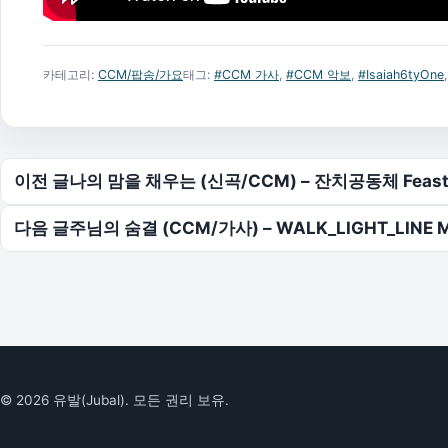
카테고리:
CCM/팝송/가요
태그:
#CCM 가사
,
#CCM 악보
,
#Isaiah6tyOne
글 탐색
이전 글
나의 맘을 채우는 (신곡/CCM) – 잔치공동체 FeastF
다음 글
주님의 숨결 (CCM/가사) – WALK_LIGHT_LINE 
© 2026 유발(Jubal). 모든 권리 보유.