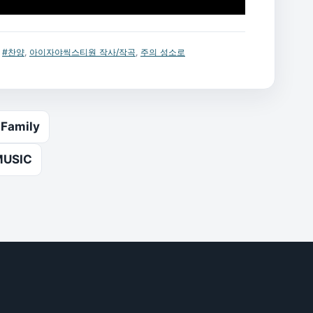
,
#찬양
,
아이자야씩스티원 작사/작곡
,
주의 성소로
amily
MUSIC