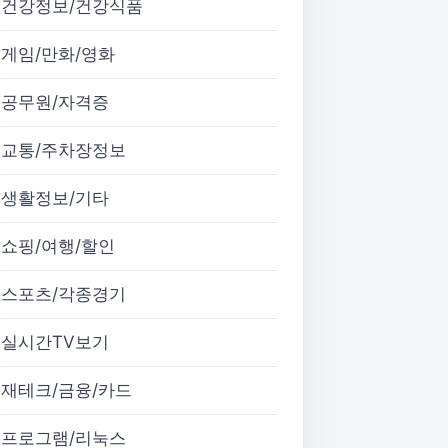
건강정보/건강식품
게임/만화/영화
공무원/자격증
교통/주차장정보
생활정보/기타
쇼핑/여행/할인
스포츠/각종경기
실시간TV보기
재테크/금융/카드
프로그램/리눅스