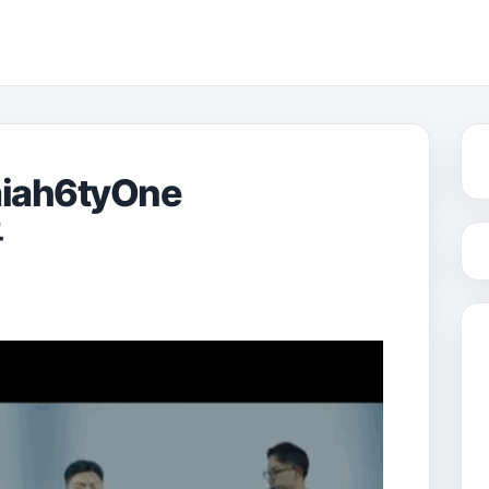
iah6tyOne
곡