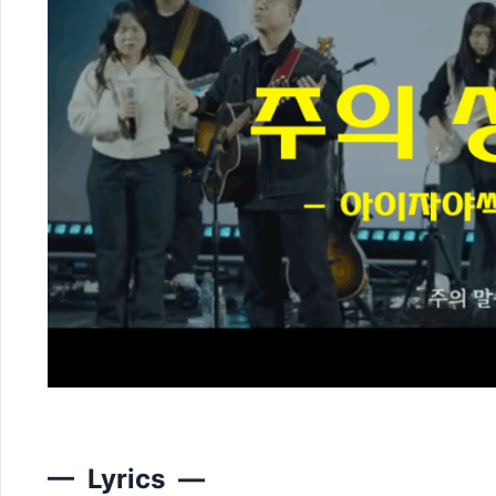
— Lyrics —