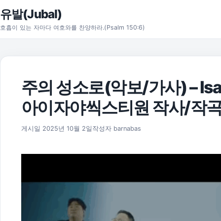
본문으로 건너뛰기
유발(Jubal)
호흡이 있는 자마다 여호와를 찬양하라.(Psalm 150:6)
주의 성소로(악보/가사) – Isa
아이자야씩스티원 작사/작
2025년 11월 17일
게시일
2025년 10월 2일
작성자
barnabas