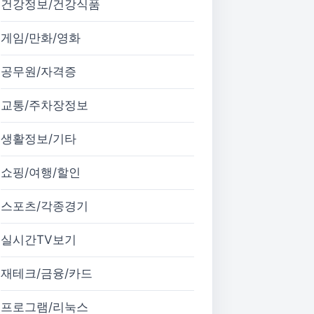
건강정보/건강식품
게임/만화/영화
공무원/자격증
교통/주차장정보
생활정보/기타
쇼핑/여행/할인
스포츠/각종경기
실시간TV보기
재테크/금융/카드
프로그램/리눅스