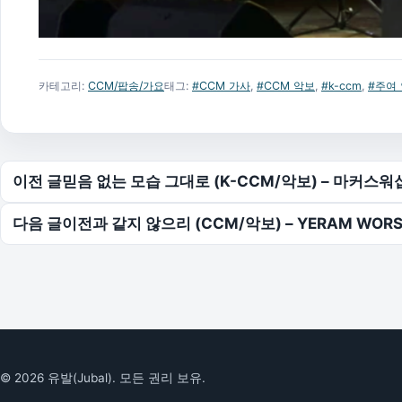
카테고리:
CCM/팝송/가요
태그:
#CCM 가사
,
#CCM 악보
,
#k-ccm
,
#주여
글 탐색
이전 글
믿음 없는 모습 그대로 (K-CCM/악보) – 마커스워십
다음 글
이전과 같지 않으리 (CCM/악보) – YERAM WOR
© 2026 유발(Jubal). 모든 권리 보유.