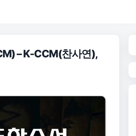
) – K-CCM(찬사연),