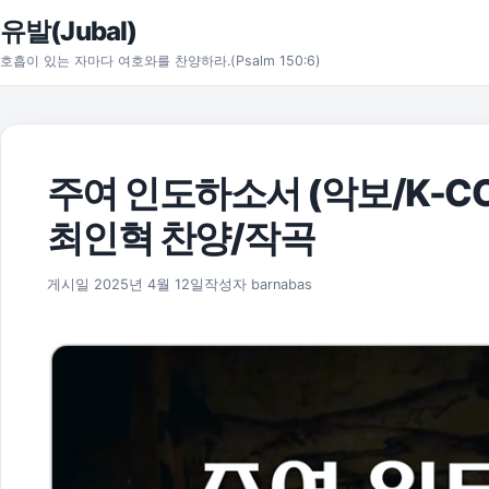
본문으로 건너뛰기
유발(Jubal)
호흡이 있는 자마다 여호와를 찬양하라.(Psalm 150:6)
주여 인도하소서 (악보/K-CCM
최인혁 찬양/작곡
2025년 11월 17일
게시일
2025년 4월 12일
작성자
barnabas