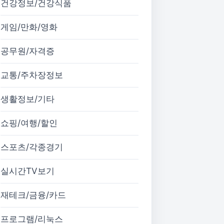
건강정보/건강식품
게임/만화/영화
공무원/자격증
교통/주차장정보
생활정보/기타
쇼핑/여행/할인
스포츠/각종경기
실시간TV보기
재테크/금융/카드
프로그램/리눅스