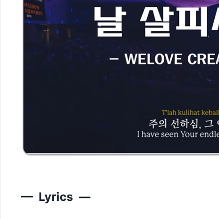
— Lyrics —