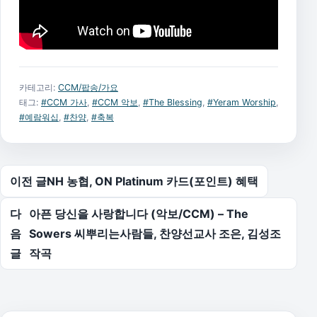
카테고리:
CCM/팝송/가요
태그:
#CCM 가사
,
#CCM 악보
,
#The Blessing
,
#Yeram Worship
,
#예람워십
,
#찬양
,
#축복
글 탐색
이전 글
NH 농협, ON Platinum 카드(포인트) 혜택
다
아픈 당신을 사랑합니다 (악보/CCM) – The
음
Sowers 씨뿌리는사람들, 찬양선교사 조은, 김성조
글
작곡