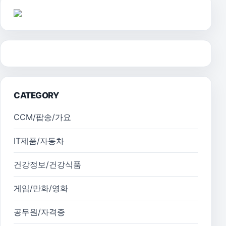
CATEGORY
CCM/팝송/가요
IT제품/자동차
건강정보/건강식품
게임/만화/영화
공무원/자격증