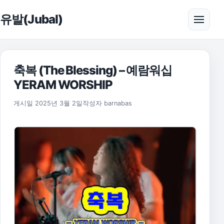
본문으로 건너뛰기
유발(Jubal)
메뉴 
축복 (The Blessing) – 예람워십
YERAM WORSHIP
2025년 11월 17일
게시일
2025년 3월 2일
작성자
barnabas