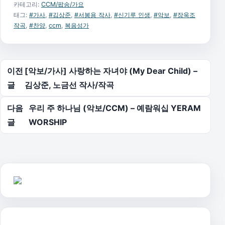
카테고리:
CCM/팝송/가요
태그:
#가사
,
#김상준
,
#서봉용 작사
,
#신기루 인생
,
#악보
,
#장욱조
작곡
,
#찬양
,
ccm
,
복음성가
글 탐색
이전
[악보/가사] 사랑하는 자녀야 (My Dear Child) –
글
김상준, 노금선 작사/작곡
다음
우리 주 하나님 (악보/CCM) – 예람워십 YERAM
글
WORSHIP