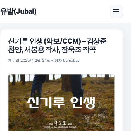
본문으로 건너뛰기
유발(Jubal)
메뉴 
신기루 인생 (악보/CCM) – 김상준
찬양, 서봉용 작사, 장욱조 작곡
2025년 11월 17일
게시일
2025년 2월 24일
작성자
barnabas