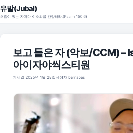
본문으로 건너뛰기
유발(Jubal)
호흡이 있는 자마다 여호와를 찬양하라.(Psalm 150:6)
보고 들은 자 (악보/CCM) – Is
아이자야씩스티원
2025년 11월 17일
게시일
2025년 1월 28일
작성자
barnabas