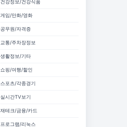
건강정보/건강식품
게임/만화/영화
공무원/자격증
교통/주차장정보
생활정보/기타
쇼핑/여행/할인
스포츠/각종경기
실시간TV보기
재테크/금융/카드
프로그램/리눅스