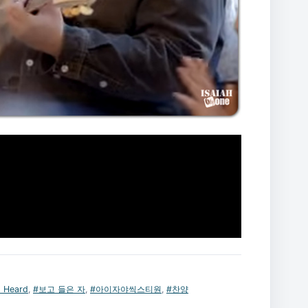
 Heard
,
#보고 들은 자
,
#아이자야씩스티원
,
#찬양