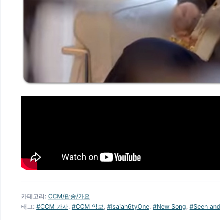
카테고리:
CCM/팝송/가요
태그:
#CCM 가사
,
#CCM 악보
,
#Isaiah6tyOne
,
#New Song
,
#Seen and