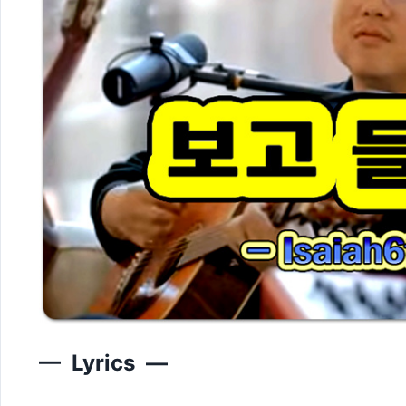
— Lyrics —