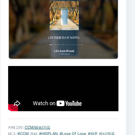
카테고리:
CCM/팝송/가요
태그:
#CCM 가사
,
#HISPLAN
,
#Love Of Love
,
#박준 작사/작곡
,