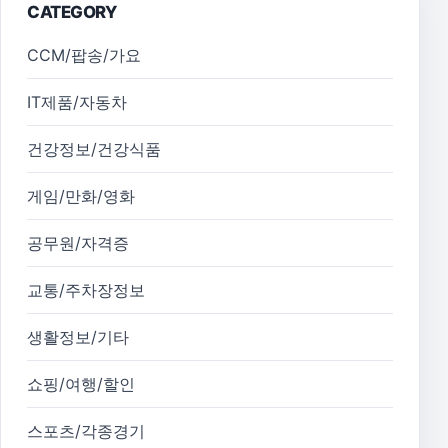
CATEGORY
CCM/팝송/가요
IT제품/자동차
건강정보/건강식품
게임/만화/영화
공무원/자격증
교통/주차장정보
생활정보/기타
쇼핑/여행/할인
스포츠/각종경기